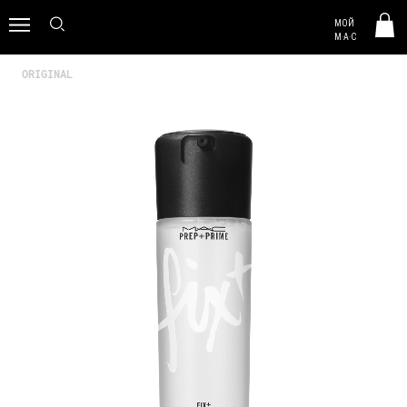
MAC HUNGARY
МОЙ
0
M·A·C
ORIGINAL