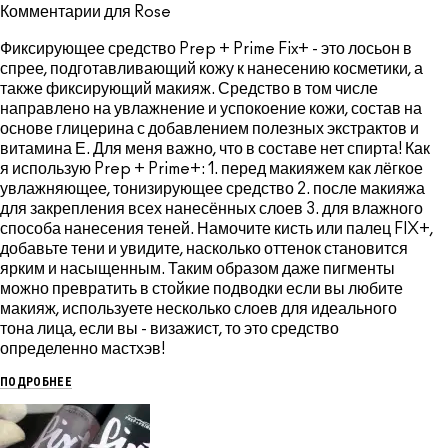
Комментарии для Rose
Фиксирующее средство Prep + Prime Fix+ - это лосьон в
спрее, подготавливающий кожу к нанесению косметики, а
также фиксирующий макияж. Средство в том числе
направлено на увлажнение и успокоение кожи, состав на
основе глицерина с добавлением полезных экстрактов и
витамина Е. Для меня важно, что в составе нет спирта! Как
я использую Prep + Prime+: 1. перед макияжем как лёгкое
увлажняющее, тонизирующее средство 2. после макияжа
для закрепления всех нанесённых слоев 3. для влажного
способа нанесения теней. Намочите кисть или палец FIX+,
добавьте тени и увидите, насколько оттенок становится
ярким и насыщенным. Таким образом даже пигменты
можно превратить в стойкие подводки если вы любите
макияж, используете несколько слоев для идеального
тона лица, если вы - визажист, то это средство
определенно мастхэв!
ПОДРОБНЕЕ