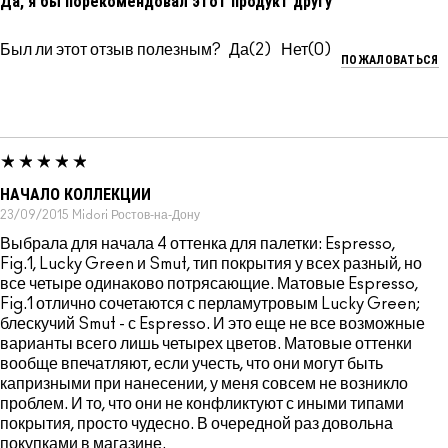
Да, я бы порекомендовал этот продукт другу
Был ли этот отзыв полезным?
2
0
ПОЖАЛОВАТЬСЯ
НАЧАЛО КОЛЛЕКЦИИ
23/09/2015
Midori
Ростов-на-Дону
Выбрала для начала 4 оттенка для палетки: Espresso,
Fig.1, Lucky Green и Smut, тип покрытия у всех разный, но
все четыре одинаково потрясающие. Матовые Espresso,
Fig.1 отлично сочетаются с перламутровым Lucky Green;
блескучий Smut - с Espresso. И это еще не все возможные
варианты всего лишь четырех цветов. Матовые оттенки
вообще впечатляют, если учесть, что они могут быть
капризными при нанесении, у меня совсем не возникло
проблем. И то, что они не конфликтуют с иными типами
покрытия, просто чудесно. В очередной раз довольна
покупками в магазине.