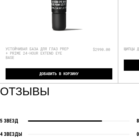
УСТОЙЧИВАЯ БАЗА ДЛЯ ГЛАЗ PREP
ЩИПЦЫ Д
$2990.00
+ PRIME 24-HOUR EXTEND EYE
BASE
ДОБАВИТЬ В КОРЗИНУ
ОТЗЫВЫ
5 ЗВЕЗД
8
4 ЗВЕЗДЫ
0