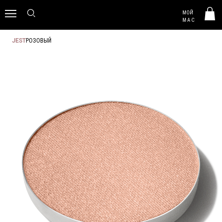
MAC HUNGARY
МОЙ
0
M·A·C
РОЗОВЫЙ
JEST