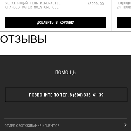
УВЛАЖНЯЮЩИЙ ГЕЛЬ MINERALIZE
ПОДВОДК
$3990.00
CHARGED WATER MOISTURE GEL
24-HOUR
ДОБАВИТЬ В КОРЗИНУ
ОТЗЫВЫ
ПОМОЩЬ
ПОЗВОНИТЕ ПО ТЕЛ. 8 (800) 333-41-39
ОТДЕЛ ОБСЛУЖИВАНИЯ КЛИЕНТОВ