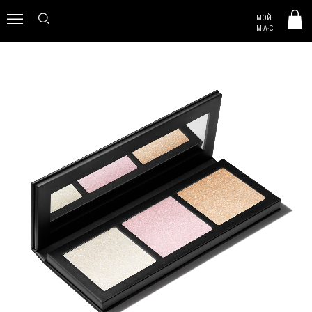
MAC HUNGARY
МОЙ
0
M·A·C