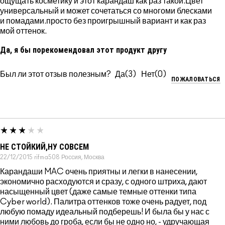
ощущать косметику и этот карандаш как раз такой.Цвет
универсальный и может сочетаться со многоми блесками
и помадами.просто без проигрышный вариант и как раз
мой оттенок.
Да, я бы порекомендовал этот продукт другу
Был ли этот отзыв полезным?
3
0
ПОЖАЛОВАТЬСЯ
НЕ СТОЙКИЙ,НУ СОВСЕМ
22/12/2015
rifma508
Россия, Москва
Карандаши MAC очень приятны и легки в нанесении,
экономично расходуются и сразу, с одного штриха, дают
насыщенный цвет (даже самые темные оттенки типа
Cyber world). Палитра оттенков тоже очень радует, под
любую помаду идеальный подберешь! И была бы у нас с
ними любовь до гроба, если бы не одно но, - удручающая