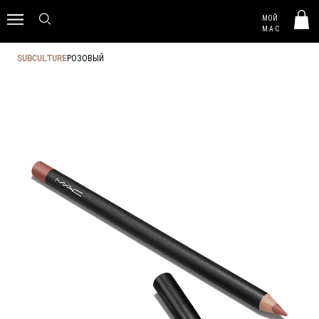
MAC HUNGARY
МОЙ
0
M·A·C
РОЗОВЫЙ
SUBCULTURE