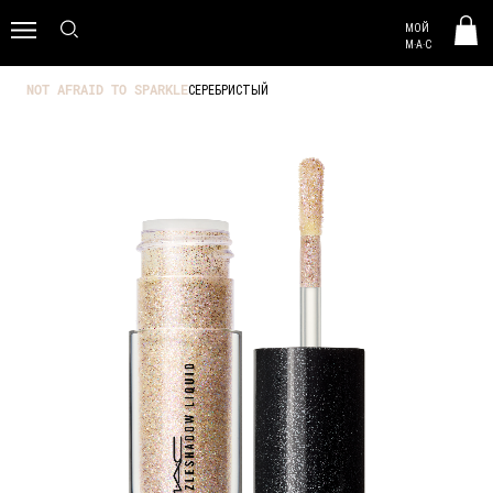
MAC HUNGARY
МОЙ
0
M·A·C
СЕРЕБРИСТЫЙ
NOT AFRAID TO SPARKLE