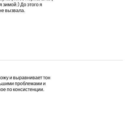
 зимой:) До этого я
не вызвала.
кожу и выравнивает тон
ольшими проблемами и
ое по консистенции.