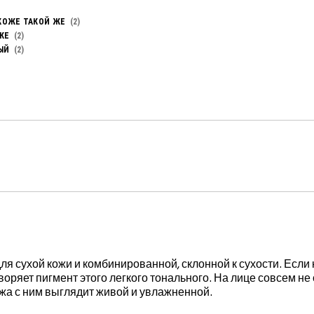
КОЖЕ ТАКОЙ ЖЕ
2
КЕ
2
ЫЙ
2
я сухой кожи и комбинированной, склонной к сухости. Если
творяет пигмент этого легкого тонального. На лице совсем н
ожа с ним выглядит живой и увлажненной.