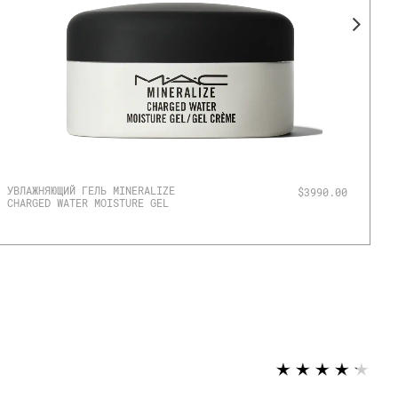
УВЛАЖНЯЮЩИЙ ГЕЛЬ MINERALIZE
Ф
$3990.00
CHARGED WATER MOISTURE GEL
+