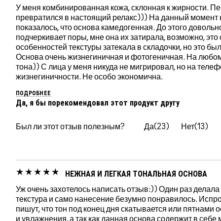
У меня комбинированная кожа, склонная к жирности. Пер
превратился в настоящий релакс))) На данный момент н
показалось, что основа камедогенная. До этого довольн
подчеркивает поры, мне она их затирала, возможно, это
особенностей текстуры затекала в складочки, но это был
Основа очень жизнегиничная и фотогеничная. На любом 
тона)) С лица у меня никуда не мигрировал, но на теле
жизнегиничности. Не особо экономична.
ПОДРОБНЕЕ
Да, я бы порекомендовал этот продукт другу
Был ли этот отзыв полезным?
23
13
НЕЖНАЯ И ЛЕГКАЯ ТОНАЛЬНАЯ ОСНОВА
Уж очень захотелось написать отзыв:)) Один раз делала
текстура и само нанесение безумно понравилось. Испро
пишут, что тон под конец дня скатывается или пятнами о
и увлажнения, а так как данная основа содержит в себе м