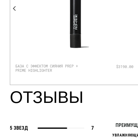
БАЗА С ЭФФЕКТОМ СИЯНИЯ PREP +
0
$3190.00
PRIME HIGHLIGHTER
ОТЗЫВЫ
ПРЕИМУЩ
5 ЗВЕЗД
7
УВЛАЖНЯЮЩ