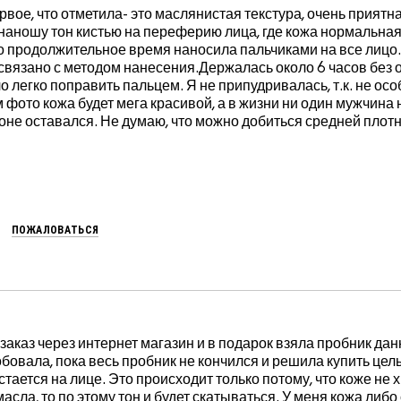
вое, что отметила- это маслянистая текстура, очень приятн
аношу тон кистью на переферию лица, где кожа нормальная, 
о продолжительное время наносила пальчиками на все лицо. 
 связано с методом нанесения.Держалась около 6 часов без о
о легко поправить пальцем. Я не припудривалась, т.к. не осо
фото кожа будет мега красивой, а в жизни ни один мужчина 
фоне оставался. Не думаю, что можно добиться средней плот
ПОЖАЛОВАТЬСЯ
 заказ через интернет магазин и в подарок взяла пробник да
бовала, пока весь пробник не кончился и решила купить це
стается на лице. Это происходит только потому, что коже не 
асла, то по этому тон и будет скатываться. У меня кожа либо