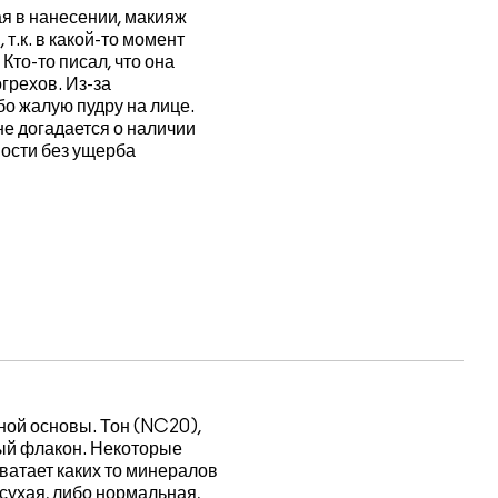
ая в нанесении, макияж
т.к. в какой-то момент
Кто-то писал, что она
грехов. Из-за
бо жалую пудру на лице.
не догадается о наличии
ности без ущерба
нной основы. Тон (NC20),
лый флакон. Некоторые
хватает каких то минералов
 сухая, либо нормальная,